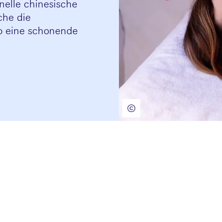
nelle chinesische
che die
so eine schonende
©