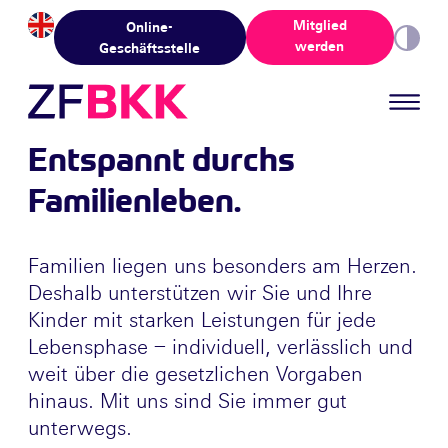
Skip to the content
Mitglied
Online-
werden
Geschäftsstelle
Entspannt durchs
A
Familienleben.
Es 
lo
Familien liegen uns besonders am Herzen.
auf
Deshalb unterstützen wir Sie und Ihre
Se
ng
Kinder mit starken Leistungen für jede
du
Lebensphase – individuell, verlässlich und
– I
weit über die gesetzlichen Vorgaben
hinaus. Mit uns sind Sie immer gut
unterwegs.