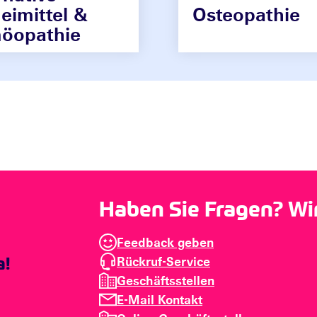
eimittel &
Osteopathie
öopathie
Haben Sie Fragen? Wir 
Feedback geben
Rückruf-Service
Geschäftsstellen
E-Mail Kontakt