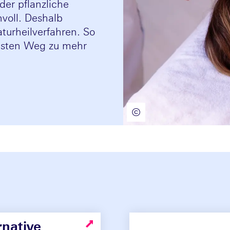
er pflanzliche
nvoll. Deshalb
turheilverfahren. So
esten Weg zu mehr
©
rnative