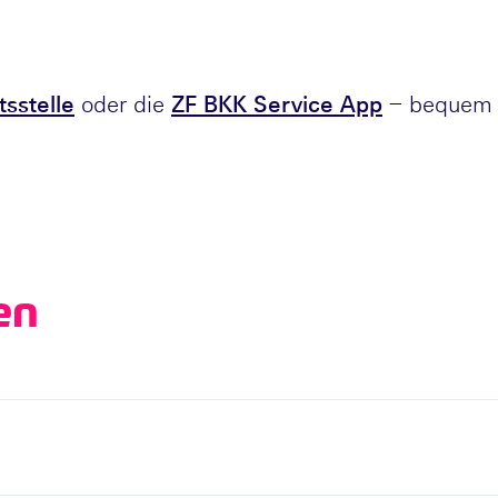
sstelle
oder die
ZF BKK Service App
– bequem u
en