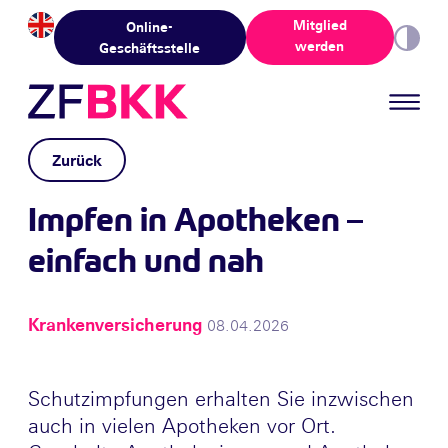
Skip to the content
Mitglied
Online-
werden
Geschäftsstelle
Zurück
Impfen in Apotheken –
einfach und nah
Krankenversicherung
08.04.2026
Schutzimpfungen erhalten Sie inzwischen
auch in vielen Apotheken vor Ort.